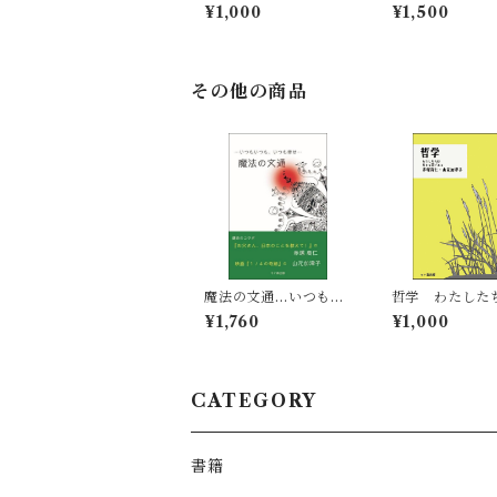
える葦である
¥1,000
¥1,500
その他の商品
魔法の文通…いつもい
哲学 わたした
つも、いつも幸せ
える葦である
¥1,760
¥1,000
CATEGORY
書籍