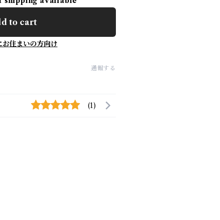
l shipping available
d to cart
にお住まいの方向け
通報する
(1)