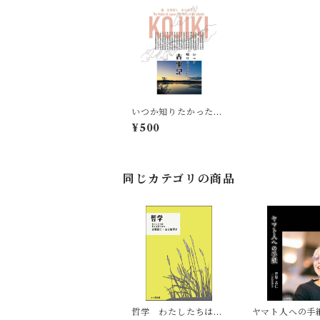
いつか知りたかった古
事記
¥500
同じカテゴリの商品
哲学 わたしたちは考
ヤマト人への手