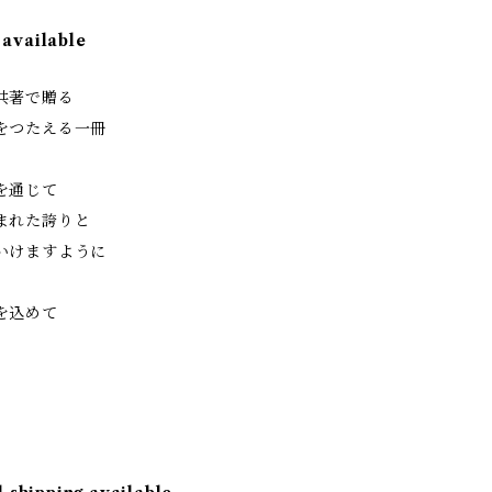
 available
共著で贈る
をつたえる一冊
を通じて
まれた誇りと
いけますように
を込めて