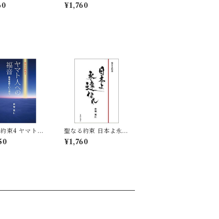
という希望
つも、いつも幸せ
60
¥1,760
約束4 ヤマト人
聖なる約束 日本よ永遠
音 教育勅語とい
なれ
50
¥1,760
り