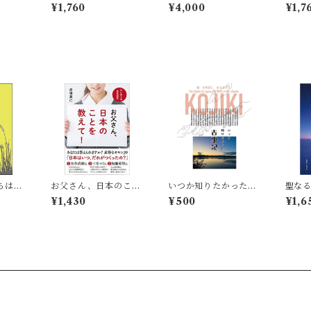
教え
日本
¥1,760
¥4,000
¥1,7
ちは考
お父さん、日本のこと
いつか知りたかった古
聖なる
を教えて! ──はじめ
事記
への福
¥1,430
¥500
¥1,6
ての日本国史
う祈