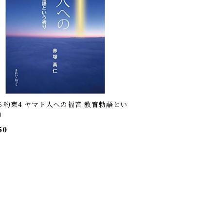
る約束4 ヤマト人への福音 教育勅語とい
り
50