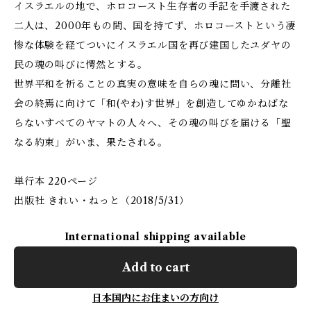
イスラエルの地で、ホロコースト生存者の手記を手渡された
二人は、2000年もの間、国を持てず、ホロコーストという凄
惨な体験を経てついにイスラエル国を再び建国したユダヤの
民の魂の叫びに愕然とする。
世界平和を祈ることの真実の意味を自らの魂に問い、分離社
会の終焉に向けて「和(やわ)す世界」を創造してゆかねばな
らないすべてのヤマトの人々へ、その魂の叫びを届ける「聖
なる約束」がいま、果たされる。
単行本 220ページ
出版社 きれい・ねっと（2018/5/31）
International shipping available
Add to cart
日本国内にお住まいの方向け