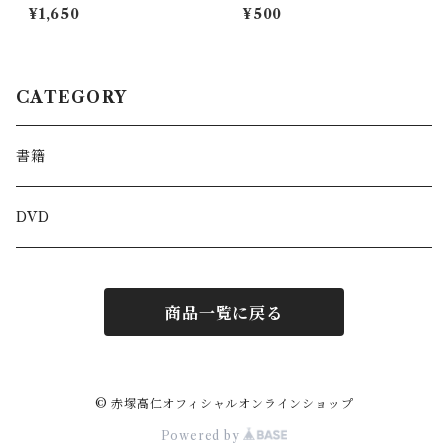
花咲き
¥1,650
¥500
CATEGORY
書籍
DVD
商品一覧に戻る
© 赤塚高仁オフィシャルオンラインショップ
Powered by