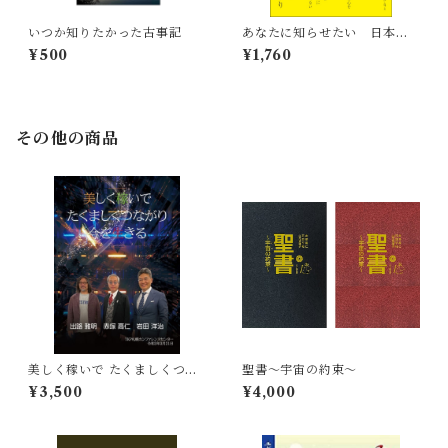
いつか知りたかった古事記
あなたに知らせたい 日本と
いう希望
¥500
¥1,760
その他の商品
美しく稼いで たくましくつな
聖書〜宇宙の約束〜
がり 今を生きる
¥3,500
¥4,000