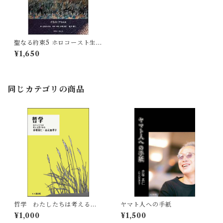
聖なる約束5 ホロコースト生存
者短編集 SCORCHED 焦がさ
¥1,650
れた世代
同じカテゴリの商品
哲学 わたしたちは考える葦
ヤマト人への手紙
である
¥1,000
¥1,500