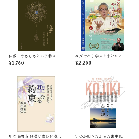
仏教 やさしさという教え
ユダヤから学ぶやまとのここ
ろ〜美しき誇り「滅亡」と
¥1,760
¥2,200
「建国」〜
聖なる約束 砂漠は喜び砂漠は
いつか知りたかった古事記