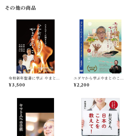
その他の商品
令和新年聖書に学ぶ やまとの
ユダヤから学ぶやまとのここ
こころ
ろ〜美しき誇り「滅亡」と
¥3,500
¥2,200
「建国」〜