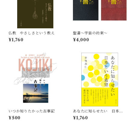
仏教 やさしさという教え
聖書〜宇宙の約束〜
¥1,760
¥4,000
いつか知りたかった古事記
あなたに知らせたい 日本と
いう希望
¥500
¥1,760