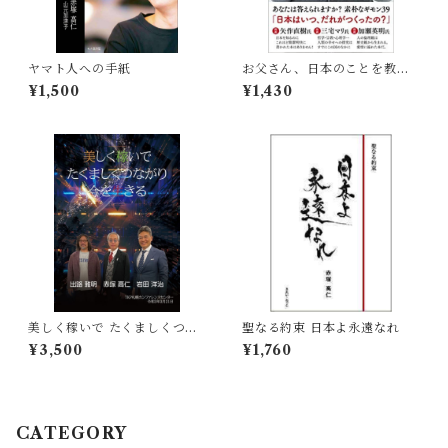
ヤマト人への手紙
お父さん、日本のことを教え
て! ──はじめての日本国史
¥1,500
¥1,430
美しく稼いで たくましくつな
聖なる約束 日本よ永遠なれ
がり 今を生きる
¥3,500
¥1,760
CATEGORY