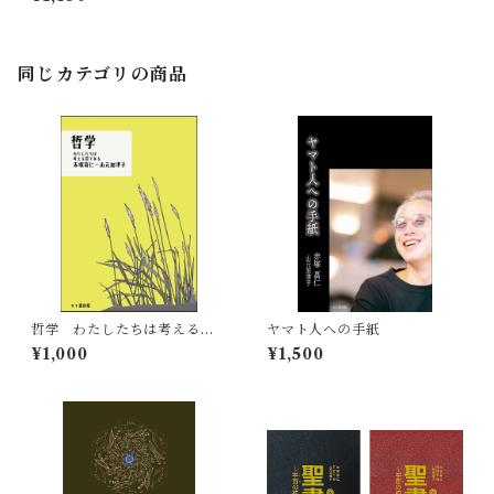
同じカテゴリの商品
哲学 わたしたちは考える葦
ヤマト人への手紙
である
¥1,000
¥1,500