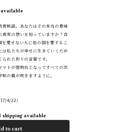
 available
教育勅語。あなたはその本当の意味
た真実の想いを知っていますか？自
国を愛せない人に他の国を愛するこ
とは私たちが幸せに生きていくため
くられた祈りの言葉です。
ヤマトが燈明台となってすべての宗
平和の風が吹きますように。
7/4/22）
l shipping available
d to cart