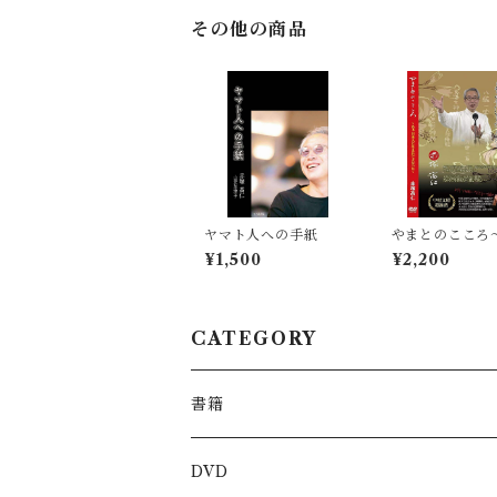
その他の商品
ヤマト人への手紙
やまとのこころ
日本人に生まれ
¥1,500
¥2,200
った〜
CATEGORY
書籍
DVD