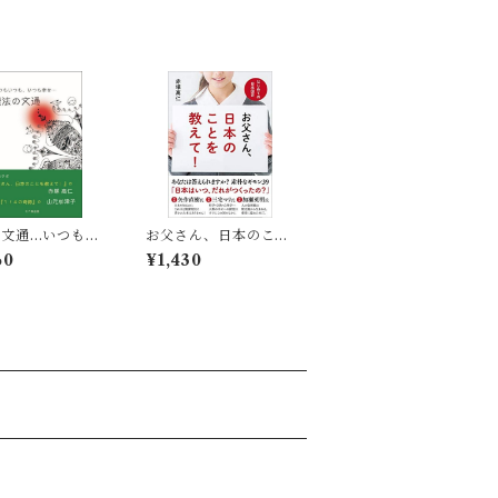
の文通…いつもい
お父さん、日本のこと
、いつも幸せ
を教えて! ──はじめ
60
¥1,430
ての日本国史