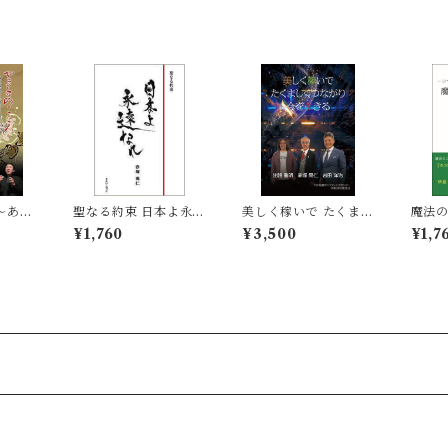
〜あぁ
聖なる約束 日本よ永遠
美しく稼いで たくまし
魔法
てよか
なれ
くつながり 今を生きる
つも
¥1,760
¥3,500
¥1,7