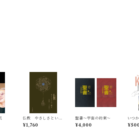
紙
仏教 やさしさという
聖書〜宇宙の約束〜
いつ
教え
事記
¥1,760
¥4,000
¥50