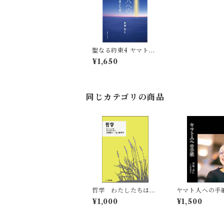
聖なる約束4 ヤマト人
への福音 教育勅語とい
¥1,650
う祈り
同じカテゴリの商品
哲学 わたしたちは考
ヤマト人への手
える葦である
¥1,000
¥1,500