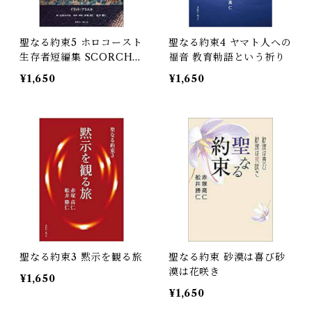
聖なる約束5 ホロコースト
聖なる約束4 ヤマト人への
生存者短編集 SCORCHE
福音 教育勅語という祈り
D 焦がされた世代
¥1,650
¥1,650
聖なる約束3 黙示を観る旅
聖なる約束 砂漠は喜び砂
漠は花咲き
¥1,650
¥1,650