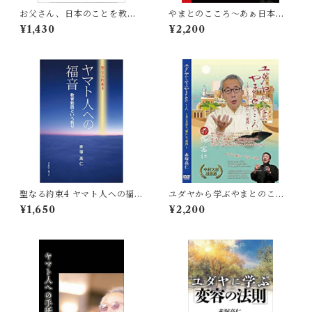
お父さん、日本のことを教え
やまとのこころ〜あぁ日本人
て! ──はじめての日本国史
に生まれてよかった〜
¥1,430
¥2,200
聖なる約束4 ヤマト人への福音
ユダヤから学ぶやまとのここ
教育勅語という祈り
ろ〜美しき誇り「滅亡」と
¥1,650
¥2,200
「建国」〜