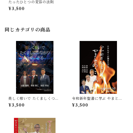
たったひとつの変容の法則
¥3,500
同じカテゴリの商品
美しく稼いで たくましくつな
令和新年聖書に学ぶ やまとの
がり 今を生きる
こころ
¥3,500
¥3,500